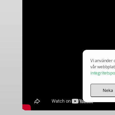
Vi använder 
vår webbplats
integritetspo
Neka