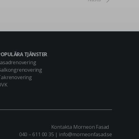
POPULÄRA TJÄNSTER
Fasadrenovering
Balkongrenovering
Takrenovering
OVK
Kontakta Morneon Fasad
040 – 611 00 35
|
info@morneonfasad.se