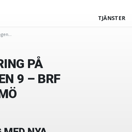
TJÄNSTER
ången…
ING PÅ
N 9 – BRF
LMÖ
 MED NYA