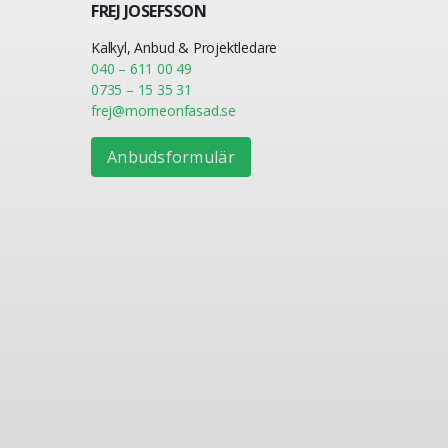
FREJ JOSEFSSON
Kalkyl, Anbud & Projektledare
040 – 611 00 49
0735 – 15 35 31
frej@morneonfasad.se
Anbudsformulär