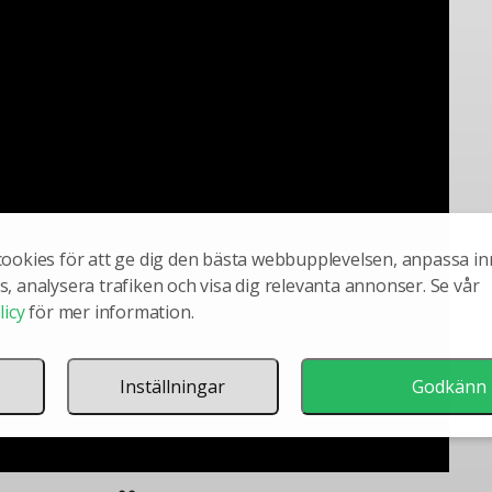
cookies för att ge dig den bästa webbupplevelsen, anpassa in
, analysera trafiken och visa dig relevanta annonser. Se vår
licy
för mer information.
Inställningar
Godkänn