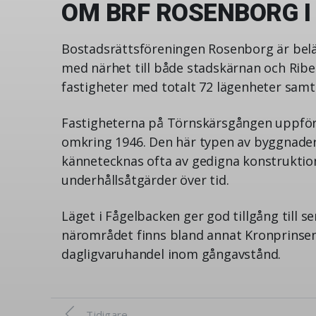
OM BRF ROSENBORG 
Bostadsrättsföreningen Rosenborg är belä
med närhet till både stadskärnan och Rib
fastigheter med totalt 72 lägenheter samt 
Fastigheterna på Törnskärsgången uppförd
omkring 1946. Den här typen av byggnade
kännetecknas ofta av gedigna konstrukti
underhållsåtgärder över tid.
Läget i Fågelbacken ger god tillgång till s
närområdet finns bland annat Kronprinse
dagligvaruhandel inom gångavstånd.
Tidigare