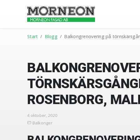
Start
Blogg
Balkongrenovering på törnskärsg
BALKONGRENOVER
TÖRNSKÄRSGÅNGE
ROSENBORG, MA
4 oktober, 2020
Balkonger
BALKONGRENOVERING