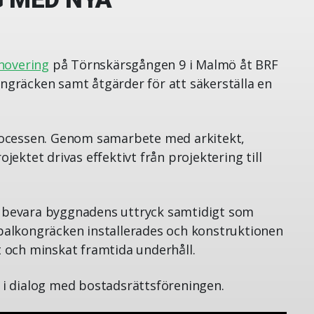
novering
på Törnskärsgången 9 i Malmö åt BRF
ngräcken samt åtgärder för att säkerställa en
rocessen. Genom samarbete med arkitekt,
ektet drivas effektivt från projektering till
att bevara byggnadens uttryck samtidigt som
balkongräcken installerades och konstruktionen
 och minskat framtida underhåll.
 i dialog med bostadsrättsföreningen.