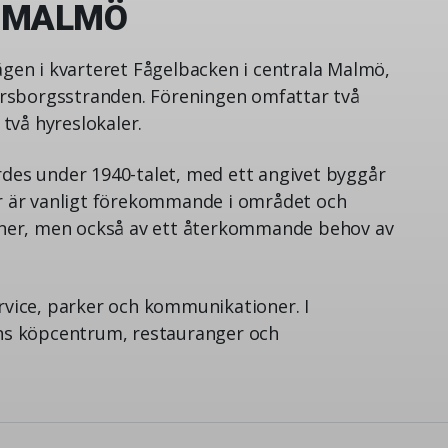
I MALMÖ
gen i kvarteret Fågelbacken i centrala Malmö,
ersborgsstranden. Föreningen omfattar två
två hyreslokaler.
es under 1940-talet, med ett angivet byggår
r är vanligt förekommande i området och
oner, men också av ett återkommande behov av
ervice, parker och kommunikationer. I
ns köpcentrum, restauranger och