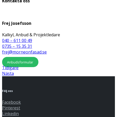
Kontakta oss
Frej Josefsson
Kalkyl, Anbud & Projektledare
040 – 611 00 49
0735 – 15 35 31
frej@morneonfasad.se
Anbudsformulär
Tidigare
Nästa
Följ oss
Facebook
Pinterest
Linkedin