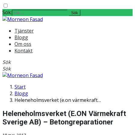
Sök:
Tjänster
Blogg
Om oss
Kontakt
Sök
Sök
Start
Blogg
Heleneholmsverket (e.on värmekraft…
Heleneholmsverket (E.ON Värmekraft
Sverige AB) – Betongreparationer
18 maj, 2017