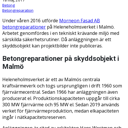
Betong
Betongreparation
Under våren 2016 utförde
Morneon Fasad AB
betongreparationer
på Heleneholmsverket i Malmö.
Arbetet genomfördes i en tekniskt krävande miljö med
särskilda säkerhetsrutiner. Då anläggningen är ett
skyddsobjekt kan projektbilder inte publiceras.
Betongreparationer på skyddsobjekt i
Malmö
Heleneholmsverket är ett av Malmös centrala
kraftvärmeverk och togs ursprungligen i drift 1960 som
fjärrvärmecentral. Sedan 1966 har anläggningen även
producerat el. Produktionskapaciteten uppgår till cirka
300 MW fjärrvärme och 95 MW el. Sedan 2019 används
verket för fjärrvärmeproduktion, medan elkapaciteten
ingår i nätkapacitetsreserven.
Anläggningen är ritad av arkitekten Hans Westman och