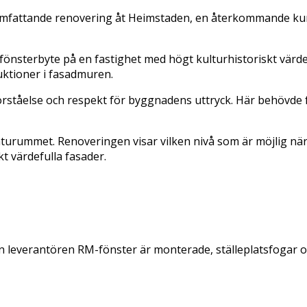
omfattande renovering åt Heimstaden, en återkommande k
önsterbyte på en fastighet med högt kulturhistoriskt värd
uktioner i fasadmuren.
förståelse och respekt för byggnadens uttryck. Här behövde
r gaturummet. Renoveringen visar vilken nivå som är möjlig n
t värdefulla fasader.
n leverantören RM-fönster är monterade, ställeplatsfogar 