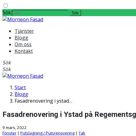
Sök:
Tjänster
Blogg
Om oss
Kontakt
Sök
Sök
Start
Blogg
Fasadrenovering i ystad…
Fasadrenovering i Ystad på Regementsg
9 mars, 2022
Fönster
|
Putslagning / Putsrenovering
|
Tak