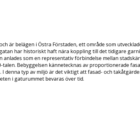
och är belägen i Östra Förstaden, ett område som utveckla
atan har historiskt haft nära koppling till det tidigare ga
tan anlades som en representativ förbindelse mellan stads
30-talen. Bebyggelsen kännetecknas av proportionerade fasa
 denna typ av miljö är det viktigt att fasad- och takåtgärde
eten i gaturummet bevaras över tid.