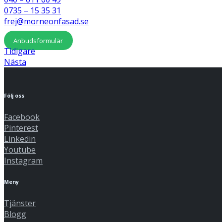
0735 – 15 35 31
frej@morneonfasad.se
Anbudsformulär
Tidigare
Nästa
Följ oss
Facebook
Pinterest
Linkedin
Youtube
Instagram
Meny
Tjänster
Blogg