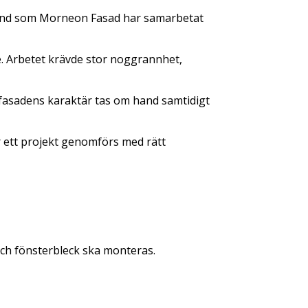
und som Morneon Fasad har samarbetat
e. Arbetet krävde stor noggrannhet,
 fasadens karaktär tas om hand samtidigt
är ett projekt genomförs med rätt
och fönsterbleck ska monteras.