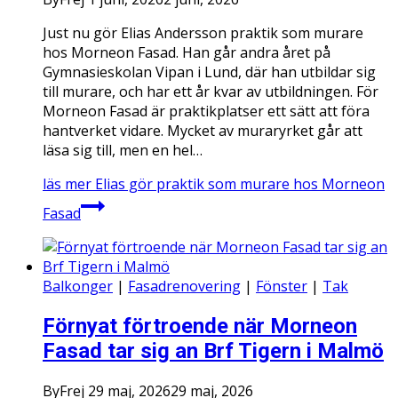
Just nu gör Elias Andersson praktik som murare
hos Morneon Fasad. Han går andra året på
Gymnasieskolan Vipan i Lund, där han utbildar sig
till murare, och har ett år kvar av utbildningen. För
Morneon Fasad är praktikplatser ett sätt att föra
hantverket vidare. Mycket av muraryrket går att
läsa sig till, men en hel…
läs mer
Elias gör praktik som murare hos Morneon
Fasad
Balkonger
|
Fasadrenovering
|
Fönster
|
Tak
Förnyat förtroende när Morneon
Fasad tar sig an Brf Tigern i Malmö
By
Frej
29 maj, 2026
29 maj, 2026