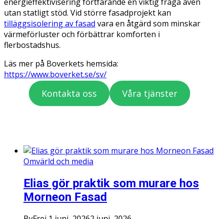
energieffektivisering fortfarande en viktig fråga även
utan statligt stöd. Vid större fasadprojekt kan
tilläggsisolering av fasad
vara en åtgärd som minskar
värmeförluster och förbättrar komforten i
flerbostadshus.
Läs mer på Boverkets hemsida:
https://www.boverket.se/sv/
Kontakta oss
Våra tjänster
Omvärld och media
Elias gör praktik som murare hos
Morneon Fasad
By
Frej
1 juni, 2026
2 juni, 2026