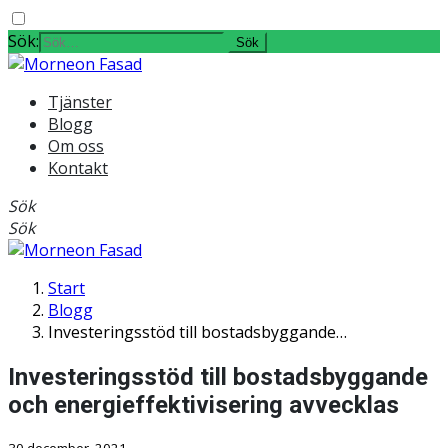
Sök:
Tjänster
Blogg
Om oss
Kontakt
Sök
Sök
Start
Blogg
Investeringsstöd till bostadsbyggande…
Investeringsstöd till bostadsbyggande
och energieffektivisering avvecklas
30 december, 2021