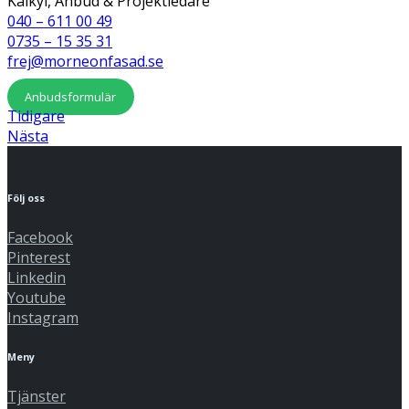
Kalkyl, Anbud & Projektledare
040 – 611 00 49
0735 – 15 35 31
frej@morneonfasad.se
Anbudsformulär
Tidigare
Nästa
Följ oss
Facebook
Pinterest
Linkedin
Youtube
Instagram
Meny
Tjänster