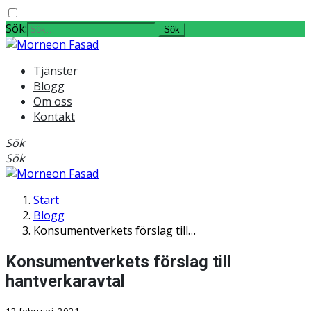
Sök:
Tjänster
Blogg
Om oss
Kontakt
Sök
Sök
Start
Blogg
Konsumentverkets förslag till…
Konsumentverkets förslag till
hantverkaravtal
12 februari, 2021