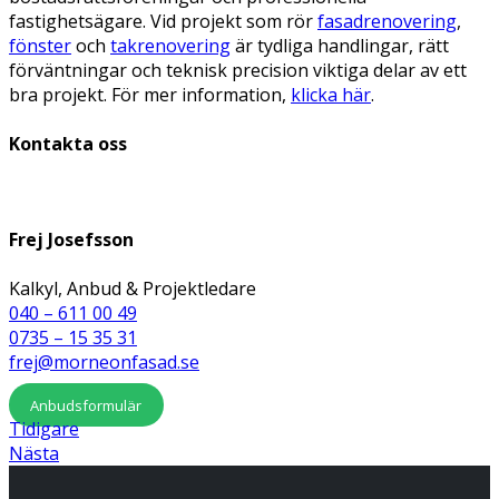
fastighetsägare. Vid projekt som rör
fasadrenovering
,
fönster
och
takrenovering
är tydliga handlingar, rätt
förväntningar och teknisk precision viktiga delar av ett
bra projekt. För mer information,
klicka här
.
Kontakta oss
Frej Josefsson
Kalkyl, Anbud & Projektledare
040 – 611 00 49
0735 – 15 35 31
frej@morneonfasad.se
Anbudsformulär
Tidigare
Nästa