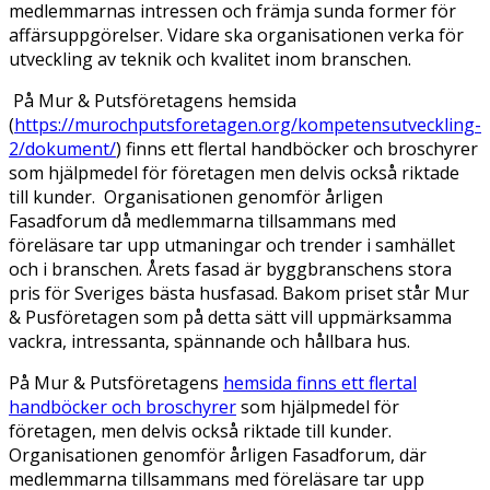
medlemmarnas intressen och främja sunda former för
affärsuppgörelser. Vidare ska organisationen verka för
utveckling av teknik och kvalitet inom branschen.
På Mur & Putsföretagens hemsida
(
https://murochputsforetagen.org/kompetensutveckling-
2/dokument/
) finns ett flertal handböcker och broschyrer
som hjälpmedel för företagen men delvis också riktade
till kunder. Organisationen genomför årligen
Fasadforum då medlemmarna tillsammans med
föreläsare tar upp utmaningar och trender i samhället
och i branschen. Årets fasad är byggbranschens stora
pris för Sveriges bästa husfasad. Bakom priset står Mur
& Pusföretagen som på detta sätt vill uppmärksamma
vackra, intressanta, spännande och hållbara hus.
På Mur & Putsföretagens
hemsida finns ett flertal
handböcker och broschyrer
som hjälpmedel för
företagen, men delvis också riktade till kunder.
Organisationen genomför årligen Fasadforum, där
medlemmarna tillsammans med föreläsare tar upp