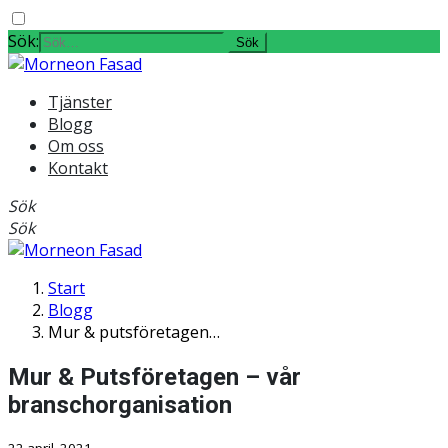
Sök:
Tjänster
Blogg
Om oss
Kontakt
Sök
Sök
Start
Blogg
Mur & putsföretagen…
Mur & Putsföretagen – vår
branschorganisation
22 april, 2021