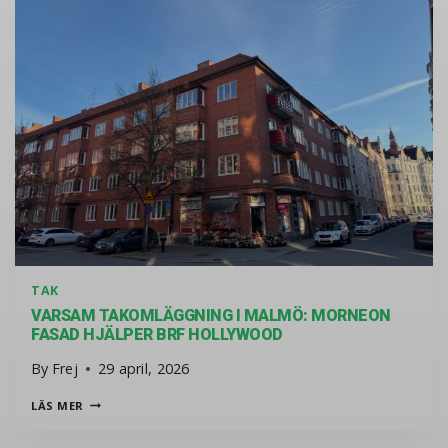
TAK
VARSAM TAKOMLÄGGNING I MALMÖ: MORNEON
FASAD HJÄLPER BRF HOLLYWOOD
By
Frej
29 april, 2026
VARSAM TAKOMLÄGGNING I MALMÖ: MORNEON FASAD HJ
LÄS MER