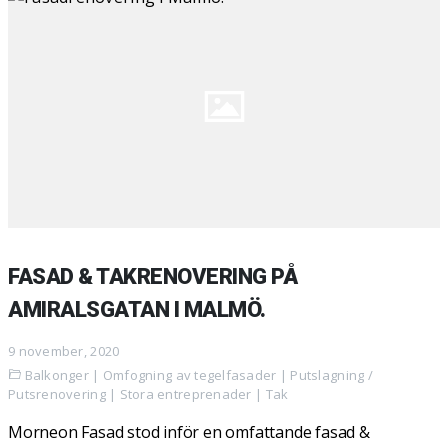
FASAD & TAKRENOVERING PÅ
AMIRALSGATAN I MALMÖ.
9 november, 2020
Balkonger
|
Omfogning av tegelfasader
|
Putslagning /
Putsrenovering
|
Stora entreprenader
|
Tak
Morneon Fasad stod inför en omfattande fasad &