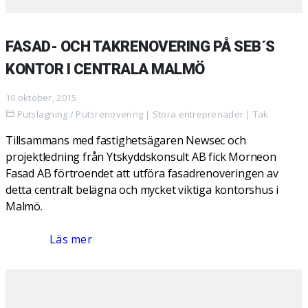
FASAD- OCH TAKRENOVERING PÅ SEB´S
KONTOR I CENTRALA MALMÖ
10 oktober, 2015
Putslagning / Putsrenovering
|
Stora entreprenader
|
Tak
Tillsammans med fastighetsägaren Newsec och
projektledning från Ytskyddskonsult AB fick Morneon
Fasad AB förtroendet att utföra fasadrenoveringen av
detta centralt belägna och mycket viktiga kontorshus i
Malmö.
Läs mer