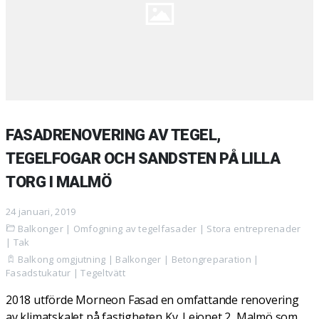
FASADRENOVERING AV TEGEL,
TEGELFOGAR OCH SANDSTEN PÅ LILLA
TORG I MALMÖ
24 januari, 2019
Balkonger
|
Omfogning av tegelfasader
|
Stora entreprenader
|
Tak
Balkong omgjutning
|
Balkonger
|
Betongreparation
|
Fasadstukatur
|
Tegeltvätt
2018 utförde Morneon Fasad en omfattande renovering
av klimatskalet på fastigheten Kv. Lejonet 2, Malmö som