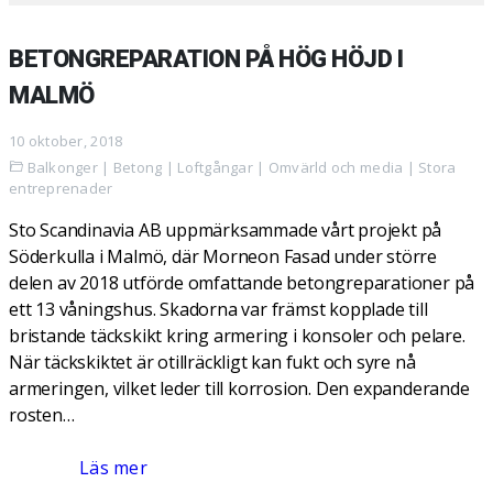
BETONGREPARATION PÅ HÖG HÖJD I
MALMÖ
10 oktober, 2018
Balkonger
|
Betong
|
Loftgångar
|
Omvärld och media
|
Stora
entreprenader
Sto Scandinavia AB uppmärksammade vårt projekt på
Söderkulla i Malmö, där Morneon Fasad under större
delen av 2018 utförde omfattande betongreparationer på
ett 13 våningshus. Skadorna var främst kopplade till
bristande täckskikt kring armering i konsoler och pelare.
När täckskiktet är otillräckligt kan fukt och syre nå
armeringen, vilket leder till korrosion. Den expanderande
rosten…
Läs mer