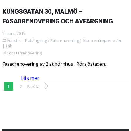
KUNGSGATAN 30, MALMÖ –
FASADRENOVERING OCH AVFÄRGNING
5 mars, 2015
Fönster
|
Putslagning / Putsrenovering
|
Stora entreprenader
|
Tak
Fönsterrenovering
Fasadrenovering av 2 st hörnhus i Rörsjöstaden.
Läs mer
1
2
Nästa