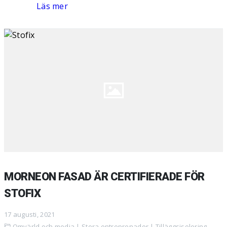
Läs mer
MORNEON FASAD ÄR CERTIFIERADE FÖR
STOFIX
17 augusti, 2021
Omvärld och media
|
Stora entreprenader
|
Tilläggsisolering