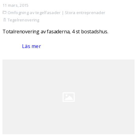
11 mars, 2015
Omfogning av tegelfasader
|
Stora entreprenader
Tegelrenovering
Totalrenovering av fasaderna, 4 st bostadshus.
Läs mer