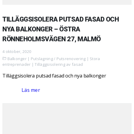
TILLÄGGSISOLERA PUTSAD FASAD OCH
NYA BALKONGER – ÖSTRA
RÖNNEHOLMSVÄGEN 27, MALMÖ
4 oktober, 2020
Balkonger
|
Putslagning / Putsrenovering
|
Stora
entreprenader
|
Tilläggsisolering av fasad
Tilläggsisolera putsad fasad och nya balkonger
Läs mer