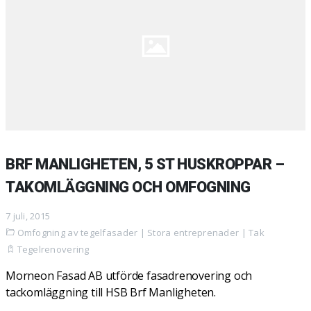
BRF MANLIGHETEN, 5 ST HUSKROPPAR –
TAKOMLÄGGNING OCH OMFOGNING
7 juli, 2015
Omfogning av tegelfasader
|
Stora entreprenader
|
Tak
Tegelrenovering
Morneon Fasad AB utförde fasadrenovering och
tackomläggning till HSB Brf Manligheten.