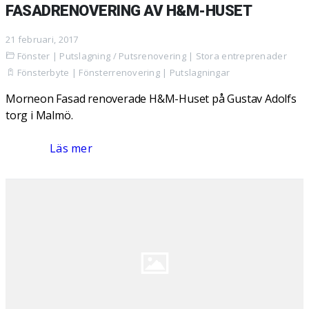
FASADRENOVERING AV H&M-HUSET
21 februari, 2017
Fönster
|
Putslagning / Putsrenovering
|
Stora entreprenader
Fönsterbyte
|
Fönsterrenovering
|
Putslagningar
Morneon Fasad renoverade H&M-Huset på Gustav Adolfs
torg i Malmö.
Läs mer