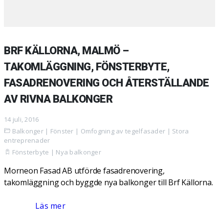
BRF KÄLLORNA, MALMÖ –
TAKOMLÄGGNING, FÖNSTERBYTE,
FASADRENOVERING OCH ÅTERSTÄLLANDE
AV RIVNA BALKONGER
14 juli, 2016
Balkonger
|
Fönster
|
Omfogning av tegelfasader
|
Stora
entreprenader
Fönsterbyte
|
Nya balkonger
Morneon Fasad AB utförde fasadrenovering,
takomläggning och byggde nya balkonger till Brf Källorna.
Läs mer