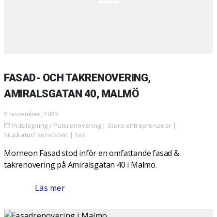
FASAD- OCH TAKRENOVERING,
AMIRALSGATAN 40, MALMÖ
9 november, 2020
Putslagning / Putsrenovering
|
Stora entreprenader
|
Stuckatur/ konststen
|
Tak
Morneon Fasad stod inför en omfattande fasad &
takrenovering på Amiralsgatan 40 i Malmö.
Läs mer