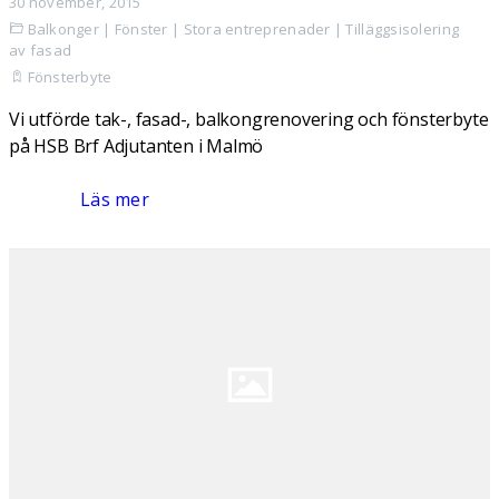
30 november, 2015
Balkonger
|
Fönster
|
Stora entreprenader
|
Tilläggsisolering
av fasad
Fönsterbyte
Vi utförde tak-, fasad-, balkongrenovering och fönsterbyte
på HSB Brf Adjutanten i Malmö
Läs mer