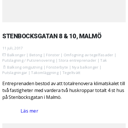
STENBOCKSGATAN 8 & 10, MALMÖ
11 juli, 2017
Balkonger
|
Betong
|
Fönster
|
Omfogning av tegelfasader
|
Putslagning / Putsrenovering
|
Stora entreprenader
|
Tak
Balkong omgjutning
|
Fönsterbyte
|
Nya balkonger
|
Putslagningar
|
Takomläggning
|
Tegeltvätt
Entreprenaden bestod av att totalrenovera klimatskalet till
två fastigheter med vardera två huskroppar totalt 4 st hus
på Stenbocksgatan i Malmö.
Läs mer