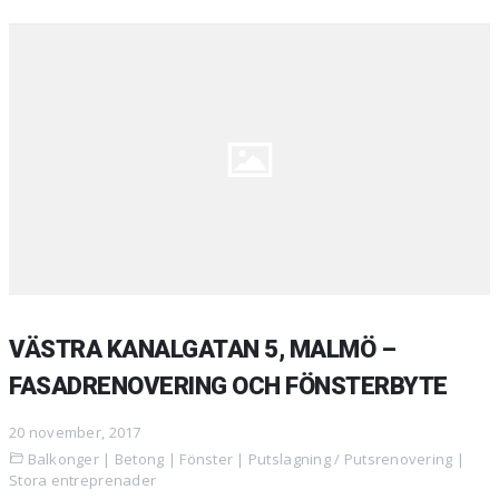
VÄSTRA KANALGATAN 5, MALMÖ –
FASADRENOVERING OCH FÖNSTERBYTE
20 november, 2017
Balkonger
|
Betong
|
Fönster
|
Putslagning / Putsrenovering
|
Stora entreprenader