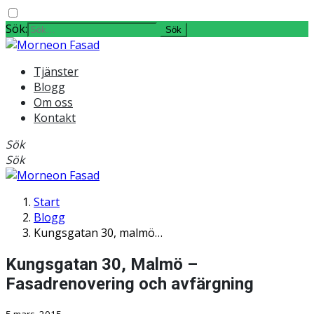
Sök:
Tjänster
Blogg
Om oss
Kontakt
Sök
Sök
Start
Blogg
Kungsgatan 30, malmö…
Kungsgatan 30, Malmö –
Fasadrenovering och avfärgning
5 mars, 2015