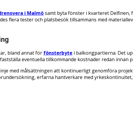
drenovera i Malmö
samt byta fönster i kvarteret Delfinen, f
ördes flera tester och platsbesök tillsammans med material
ing
gar, bland annat för
fönsterbyte
i balkongpartierna. Det up
 att fastställa eventuella tillkommande kostnader redan innan 
nje med målsättningen att kontinuerligt genomföra projekt 
örundersökning, erfarna hantverkare med yrkeskontinuitet, 