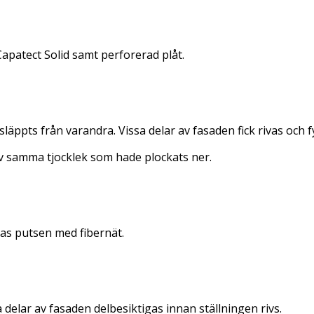
apatect Solid samt perforerad plåt.
pts från varandra. Vissa delar av fasaden fick rivas och fy
av samma tjocklek som hade plockats ner.
ras putsen med fibernät.
delar av fasaden delbesiktigas innan ställningen rivs.