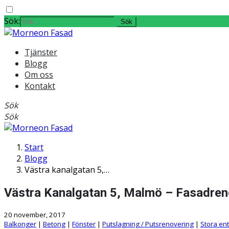
Sök:
Tjänster
Blogg
Om oss
Kontakt
Sök
Sök
Start
Blogg
Västra kanalgatan 5,…
Västra Kanalgatan 5, Malmö – Fasadren
20 november, 2017
Balkonger
|
Betong
|
Fönster
|
Putslagning / Putsrenovering
|
Stora en