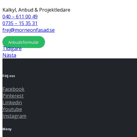
Kalkyl, Anbud & Projektledare
040 – 611 00 49
0735 – 15 35 31
frej@morneonfasad.se
Anbudsformulär
Tidigare
Nästa
Följ oss
Facebook
Pinterest
Linkedin
Youtube
Instagram
Meny