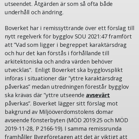
utseendet. Åtgärden är som så ofta både
underhåll och ändring.
Boverket har i remissyttrande över ett förslag till
nytt regelverk för bygglov SOU 2021:47 framfört
att ”Vad som ligger i begreppet karaktärsdrag
och hur det kan förstås i förhållande till
arkitektoniska och andra värden behöver
utvecklas”. Enligt Boverket ska bygglovsplikt
införas i situationer där ”yttre karaktärsdrag
påverkas” medan utredningen förestår bygglov
ska krävas där ”yttre utseende
avsevärt
påverkas”. Boverket lägger sitt förslag mot
bakgrund av Miljööverdomstolens domar
avseende fönsterbyten (MÖD 2019:25 och MÖD
2019-11-28, P 2166-19). I samma remissrunda
framhåller Byggföretagen att det är viktigt att