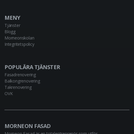
MENY
Tjänster
Blogg
Morneonskolan
Integritetspolicy
POPULÄRA TJÄNSTER
Fasadrenovering
Balkongrenovering
Takrenovering
OVK
MORNEON FASAD
Morneon Fasad är en totalentreprenör som utför