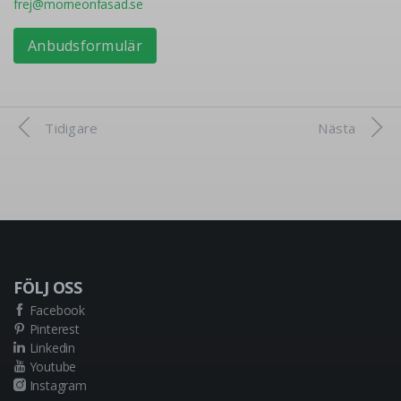
frej@morneonfasad.se
Anbudsformulär
Tidigare
Nästa
FÖLJ OSS
Facebook
Pinterest
Linkedin
Youtube
Instagram