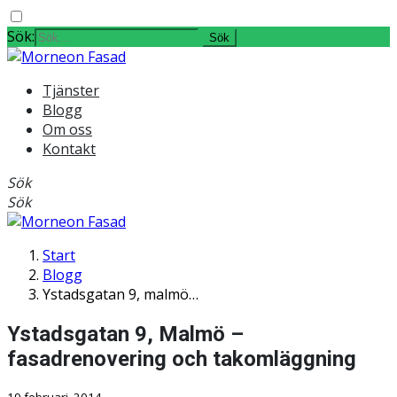
Sök:
Tjänster
Blogg
Om oss
Kontakt
Sök
Sök
Start
Blogg
Ystadsgatan 9, malmö…
Ystadsgatan 9, Malmö –
fasadrenovering och takomläggning
19 februari, 2014