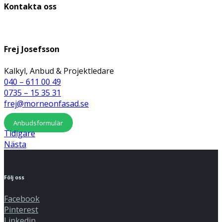
Kontakta oss
Frej Josefsson
Kalkyl, Anbud & Projektledare
040 – 611 00 49
0735 – 15 35 31
frej@morneonfasad.se
Anbudsformulär
Tidigare
Nästa
Följ oss
Facebook
Pinterest
Linkedin