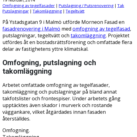
Omfogning av tegelfasader
|
Putslagning / Putsrenovering
|
Tak
Putslagningar
|
Takomläggning
|
Tegeltvätt
På Ystadsgatan 9 i Malmö utförde Morneon Fasad en
fasadrenovering i Malmö
med
omfogning av tegelfasad
,
putslagningar, tegeltvätt och
takomläggning
. Projektet
utfördes åt en bostadsrättsförening och omfattade flera
delar av fastighetens yttre klimatskal.
Omfogning, putslagning och
takomläggning
Arbetet omfattade omfogning av tegelfasader,
takomläggning och putslagningar på bland annat
takfotslister och frontespiser. Under arbetets gång
upptäcktes även skador i murverk och rostande
väggankare, vilket åtgärdades innan fasaden
återställdes.
Omfogning.
Takomläggning.