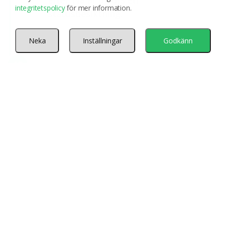
integritetspolicy
för mer information.
statusbesiktning.
Neka
Inställningar
Godkänn
13
GARANTIBESIKTNING
Efter fem år utförs en garanti
besiktning.
14
ANSVARIGA I 10 ÅR
Morneons ansvar gäller i tio år enligt
sedvanlig praxis.