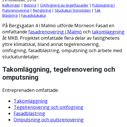
Balkonger
|
Betong
|
Omfogning av tegelfasader
|
Putslagning /
Putsrenovering
|
Rengöring
|
Stuckatur/ konststen
|
Tak
Blästring
|
Fasadstukatur
På Bergsgatan 4 i Malmö utförde Morneon Fasad en
omfattande
fasadrenovering i Malmö
och
takomläggning
åt MKB. Projektet omfattade flera delar av fastighetens
yttre klimatskal, bland annat tegelrenovering,
omfogning, fasadblästring, omputsning och arbete med
stuckaturdetaljer.
Takomläggning, tegelrenovering och
omputsning
Entreprenaden omfattade:
Takomläggning
Tegelrenovering och omfogning
Fasadblästring
Omputsning och putsrenovering