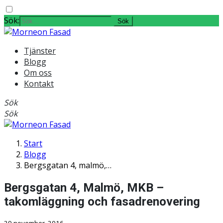
Sök:
Tjänster
Blogg
Om oss
Kontakt
Sök
Sök
Start
Blogg
Bergsgatan 4, malmö,…
Bergsgatan 4, Malmö, MKB –
takomläggning och fasadrenovering
29 november, 2016