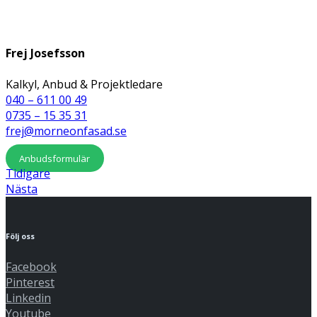
Frej Josefsson
Kalkyl, Anbud & Projektledare
040 – 611 00 49
0735 – 15 35 31
frej@morneonfasad.se
Anbudsformulär
Tidigare
Nästa
Följ oss
Facebook
Pinterest
Linkedin
Youtube