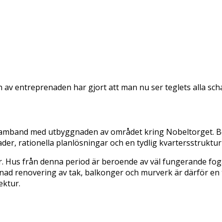
jan av entreprenaden har gjort att man nu ser teglets alla sch
 samband med utbyggnaden av området kring Nobeltorget. 
er, rationella planlösningar och en tydlig kvartersstruktu
. Hus från denna period är beroende av väl fungerande foga
dnad renovering av tak, balkonger och murverk är därför en 
ektur.