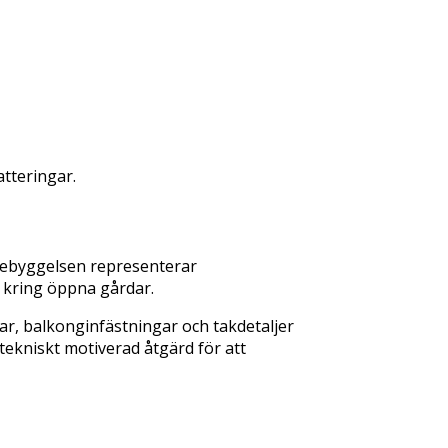
atteringar.
Bebyggelsen representerar
r kring öppna gårdar.
r, balkonginfästningar och takdetaljer
tekniskt motiverad åtgärd för att