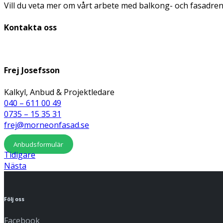
Vill du veta mer om vårt arbete med balkong- och fasadr
Kontakta oss
Frej Josefsson
Kalkyl, Anbud & Projektledare
040 – 611 00 49
0735 – 15 35 31
frej@morneonfasad.se
Anbudsformulär
Tidigare
Nästa
Följ oss
Facebook