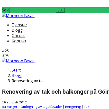
Sök:
Tjänster
Blogg
Om oss
Kontakt
Sök
Sök
Start
Blogg
Renovering av tak…
Renovering av tak och balkonger på Gö
29 augusti, 2012
Balkonger
|
Omfogning av tegelfasader
|
Rengöring
|
Tak