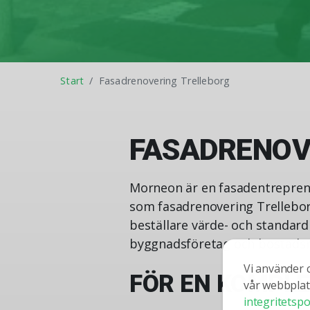
Start
Fasadrenovering Trelleborg
FASADRENOV
Morneon är en fasadentreprenö
som fasadrenovering Trelleborg
beställare värde- och standar
byggnadsföretag och bostadsr
Vi använder 
FÖR EN KOMPL
vår webbplats
integritetspo