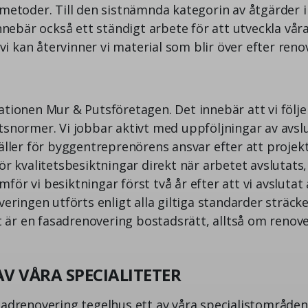
metoder. Till den sistnämnda kategorin av åtgärder i
nnebär också ett ständigt arbete för att utveckla vår
 vi kan återvinner vi material som blir över efter ren
tionen Mur & Putsföretagen. Det innebär att vi följer
snormer. Vi jobbar aktivt med uppföljningar av avsl
äller för byggentreprenörens ansvar efter att projekt
r kvalitetsbesiktningar direkt när arbetet avslutats, 
ör vi besiktningar först två år efter att vi avslutat 
eringen utförts enligt alla giltiga standarder sträcker
et är en fasadrenovering bostadsrätt, alltså om renov
AV VÅRA SPECIALITETER
adrenovering tegelhus ett av våra specialistområden.