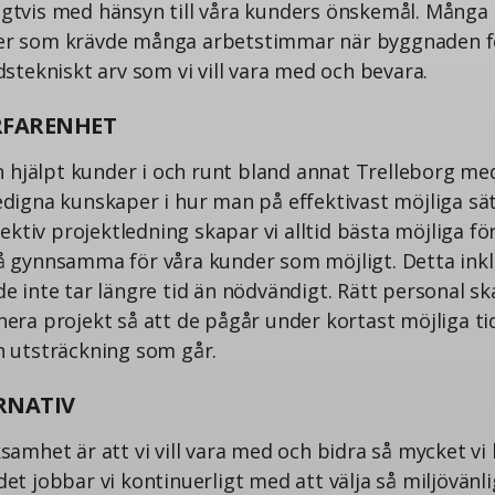
igtvis med hänsyn till våra kunders önskemål. Många t
jer som krävde många arbetstimmar när byggnaden fö
adstekniskt arv som vi vill vara med och bevara.
ERFARENHET
 hjälpt kunder i och runt bland annat Trelleborg me
gedigna kunskaper i hur man på effektivast möjliga sä
tiv projektledning skapar vi alltid bästa möjliga för
så gynnsamma för våra kunder som möjligt. Detta inkl
e inte tar längre tid än nödvändigt. Rätt personal ska
nera projekt så att de pågår under kortast möjliga tid
en utsträckning som går.
RNATIV
ksamhet är att vi vill vara med och bidra så mycket vi 
det jobbar vi kontinuerligt med att välja så miljövänl