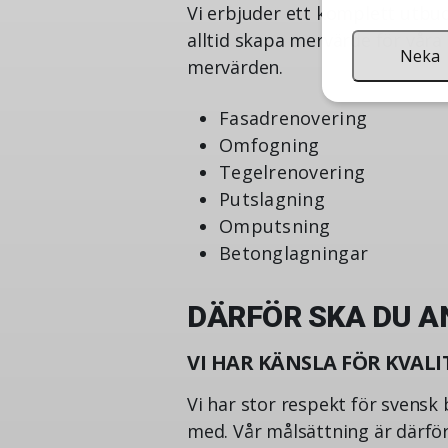
Vi erbjuder ett komplett utbud
alltid skapa mervärde för våra
Neka
mervärden.
Fasadrenovering
Omfogning
Tegelrenovering
Putslagning
Omputsning
Betonglagningar
DÄRFÖR SKA DU A
VI HAR KÄNSLA FÖR KVALI
Vi har stor respekt för svens
med. Vår målsättning är därför