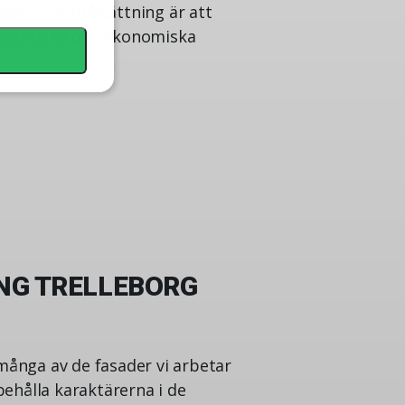
ader. Vår målsättning är att
e estetiska och ekonomiska
NG TRELLEBORG
många av de fasader vi arbetar
behålla karaktärerna i de