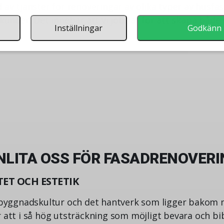
 av tjänster för renoveringar av olika typer av husfas
 kunder. Det innebär att vi jobbar för att skapa båd
Inställningar
Godkänn
NLITA OSS FÖR FASADRENOVERI
TET OCH ESTETIK
k byggnadskultur och det hantverk som ligger bakom 
 att i så hög utsträckning som möjligt bevara och bi