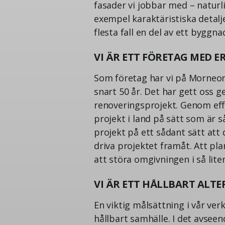
fasader vi jobbar med – naturl
exempel karaktäristiska detal
flesta fall en del av ett byggn
VI ÄR ETT FÖRETAG MED 
Som företag har vi på Morneon
snart 50 år. Det har gett oss 
renoveringsprojekt. Genom effek
projekt i land på sätt som är 
projekt på ett sådant sätt att d
driva projektet framåt. Att pla
att störa omgivningen i så lit
VI ÄR ETT HÅLLBART ALTE
En viktig målsättning i vår ver
hållbart samhälle. I det avseen