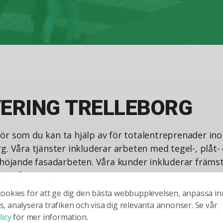
ERING TRELLEBORG
r som du kan ta hjälp av för totalentreprenader ino
. Våra tjänster inkluderar arbeten med tegel-, plåt- 
dhöjande fasadarbeten. Våra kunder inkluderar främst
ättsföreningar.
cookies för att ge dig den bästa webbupplevelsen, anpassa in
ETT FASADRENOVERING TRE
, analysera trafiken och visa dig relevanta annonser. Se vår
licy
för mer information.