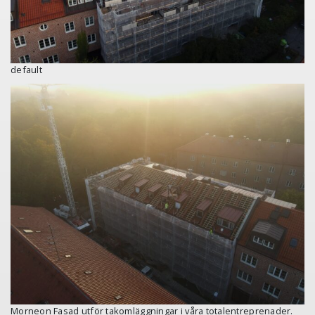
default
Morneon Fasad utför takomläggningar i våra totalentreprenader.