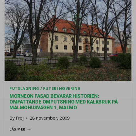
PUTSLAGNING / PUTSRENOVERING
MORNEON FASAD BEVARAR HISTORIEN:
OMFATTANDE OMPUTSNING MED KALKBRUK PÅ
MALMÖHUSVÄGEN 1, MALMÖ
By
Frej
28 november, 2009
MORNEON FASAD BEVARAR HISTORIEN: OMFATTANDE OM
LÄS MER