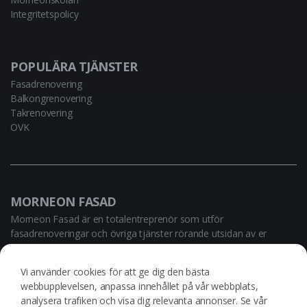
Integritetspolicy
POPULÄRA TJÄNSTER
Fasadrenovering
Balkongrenovering
Takrenovering
OVK
MORNEON FASAD
Morneon Fasad är en totalentreprenör som utför
fasadrenoveringar och övriga tjänster rörande utsidan av er
fastighet.
Vi använder cookies för att ge dig den bästa
webbupplevelsen, anpassa innehållet på vår webbplats,
analysera trafiken och visa dig relevanta annonser. Se vår