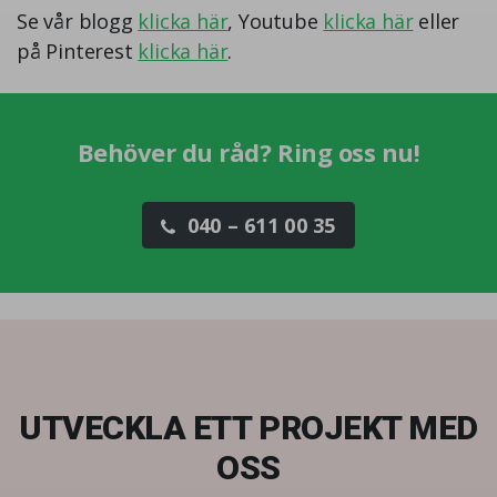
Se vår blogg
klicka här
, Youtube
klicka här
eller
på Pinterest
klicka här
.
Behöver du råd? Ring oss nu!
040 – 611 00 35
UTVECKLA ETT PROJEKT MED
OSS