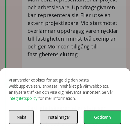
och arbetsledare. Uppdragsgivaren
kan representera sig Eller utse en
extern projektledare. Vid startmötet
överlämnar uppdragsgivaren nycklar
till fastigheten i minst två exemplar
och ger Morneon tillgång till
fastighetens eluttag.
Vi använder cookies för att ge dig den bästa
8
HYRESGÄSTERNA
webbupplevelsen, anpassa innehållet på vår webbplats,
analysera trafiken och visa dig relevanta annonser. Se vår
INFORMERAS
integritetspolicy
för mer information.
Fastighetsägaren eller styrelsen
informerar hyresgästerna i god tid
Neka
Inställningar
Godkänn
om att fasadrenoveringen ska äga