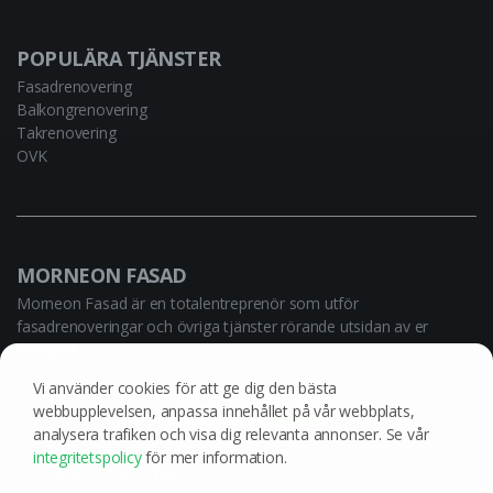
POPULÄRA TJÄNSTER
Fasadrenovering
Balkongrenovering
Takrenovering
OVK
MORNEON FASAD
Morneon Fasad är en totalentreprenör som utför
fasadrenoveringar och övriga tjänster rörande utsidan av er
fastighet.
Vi använder cookies för att ge dig den bästa
webbupplevelsen, anpassa innehållet på vår webbplats,
analysera trafiken och visa dig relevanta annonser. Se vår
integritetspolicy
för mer information.
Kontakta Morneon Fasad