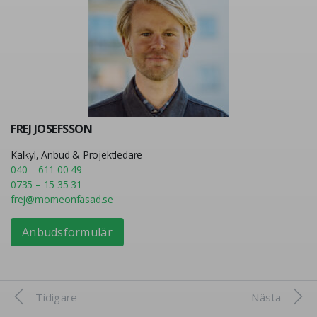
FREJ JOSEFSSON
Kalkyl, Anbud & Projektledare
040 – 611 00 49
0735 – 15 35 31
frej@morneonfasad.se
Anbudsformulär
Tidigare
Nästa