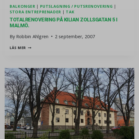
BALKONGER
|
PUTSLAGNING / PUTSRENOVERING
|
STORA ENTREPRENADER
|
TAK
TOTALRENOVERING PÅ KILIAN ZOLLSGATAN 5 I
MALMÖ.
By
Robbin Ahlgren
2 september, 2007
TOTALRENOVERING PÅ KILIAN ZOLLSGATAN 5 I MALMÖ.
LÄS MER